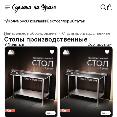
Колумбус
О компании
Бестселлеры
Статьи
Нейтральное оборудование
›
Столы производственные
Главная
›
Столы производственные
Фильтры
Сортировка
Хит
Хит