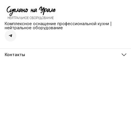
Комплексное оснащение профессиональной кухни |
нейтральное оборудование
Контакты
Адрес
г. Екатеринбург ул. Ангарская д.77 офис 777
Телефон
8 (912) 279-41-72
Режим работы
пн-пт: с 13-00 до 18-00
Эл. почта
steelmarket96@yandex.ru