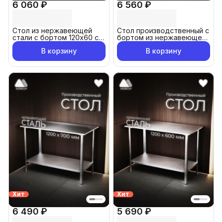
6 060 ₽
6 560 ₽
Стол из нержавеющей
Стол производственный с
стали с бортом 120х60 см
бортом из нержавеющей
металлический,
стали 120x70см
В корзину
В корзину
производственный
разделочный,
упаковочный, из
нержавейки для кафе,
общепита, кухни, дачи
Хит
Хит
6 490 ₽
5 690 ₽