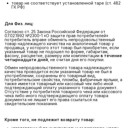
товар не соответствует установленной таре (ст. 482
ГК РФ)
Для Физ. лиц:
Согласно ст. 25 Закона Российской Федерации от
07.02.1992 №2300-1 «О защите прав потребителей»
потребитель вправе обменять непродовольственный
товар надлежащего качества на аналогичный товар у
продавца, у которого этот товар был приобретен, если
указанный товар не подошел по форме, габаритам,
фасону, расцветке, размеру или комплектации
в течение 
четырнадцати дней
, не считая дня его покупки.
Обмен непродовольственного товара надлежащего
качества проводится если указанный товар не был в
употреблении, сохранены его товарный вид,
потребительские свойства, пломбы, фабричные ярлыки, а
также имеется товарный или кассовый чек либо иной
подтверждающий оплату указанного товара документ.
Отсутствие у потребителя товарного чека или кассового
чека либо иного подтверждающего оплату товара
документа не лишает его права ссылаться на
свидетельские показания.
Кроме того, не подлежит возврату товар: