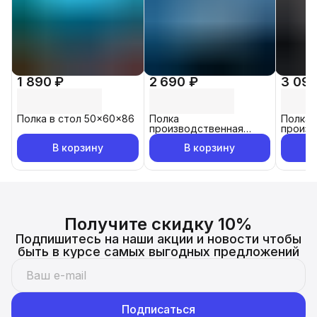
1 890 ₽
2 690 ₽
3 090
Полка в стол 50x60x86
Полка
Полка
производственная
произв
навесная 60х30 см
навесн
В корзину
В корзину
Получите скидку 10%
Подпишитесь на наши акции и новости чтобы
быть в курсе самых выгодных предложений
Подписаться