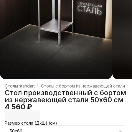
Столы standart
›
Столы с бортом из нержавеющей стали
Столы производственные
›
Стол производственный с бортом
Главная
›
Нейтральное оборудование
›
из нержавеющей стали 50x60 см
4 560 ₽
Размер стола (ДхШ) (см)
50х60