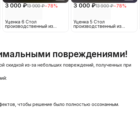
3 000 ₽
3 000 ₽
13 900 ₽
−
78
%
13 900 ₽
−
78
%
Уценка 6 Стол
Уценка 5 Стол
производственный из
производственный из
оцинкованной стали 120x60
оцинкованной стали 120x60
см
см
нимальными повреждениями!
й скидкой из-за небольших повреждений, полученных при
ий:
фектов, чтобы решение было полностью осознанным.