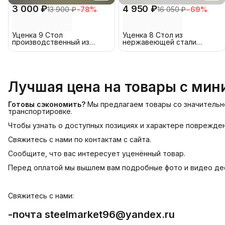
3 000 ₽
4 950 ₽
13 900 ₽
−
78
%
16 050 ₽
−
69
%
Уценка 9 Стол
Уценка 8 Стол из
производственный из
нержавеющей стали
оцинкованной стали 120x60
производственный 120x70
см
см
Лучшая цена на товары с ми
Готовы сэкономить?
Мы предлагаем товары со значительно
транспортировке.
Чтобы узнать о доступных позициях и характере поврежден
Свяжитесь с нами по контактам с сайта.
Сообщите, что вас интересует уценённый товар.
Перед оплатой мы вышлем вам подробные фото и видео де
Свяжитесь с нами:
-почта steelmarket96@yandex.ru