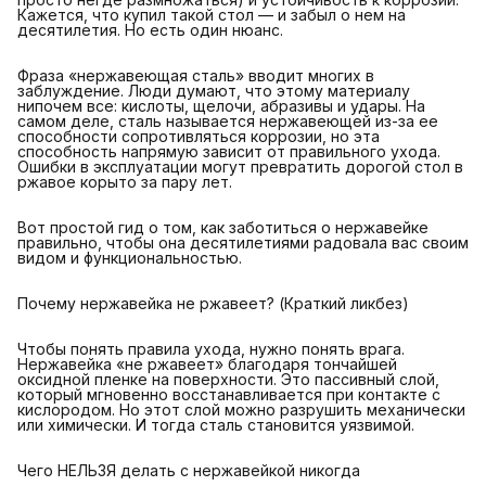
Кажется, что купил такой стол — и забыл о нем на
десятилетия. Но есть один нюанс.
Фраза «нержавеющая сталь» вводит многих в
заблуждение. Люди думают, что этому материалу
нипочем все: кислоты, щелочи, абразивы и удары. На
самом деле, сталь называется нержавеющей из-за ее
способности сопротивляться коррозии, но эта
способность напрямую зависит от правильного ухода.
Ошибки в эксплуатации могут превратить дорогой стол в
ржавое корыто за пару лет.
Вот простой гид о том, как заботиться о нержавейке
правильно, чтобы она десятилетиями радовала вас своим
видом и функциональностью.
Почему нержавейка не ржавеет? (Краткий ликбез)
Чтобы понять правила ухода, нужно понять врага.
Нержавейка «не ржавеет» благодаря тончайшей
оксидной пленке на поверхности. Это пассивный слой,
который мгновенно восстанавливается при контакте с
кислородом. Но этот слой можно разрушить механически
или химически. И тогда сталь становится уязвимой.
Чего НЕЛЬЗЯ делать с нержавейкой никогда