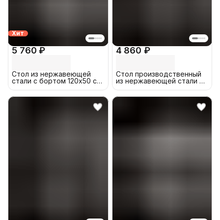
Хит
5 760 ₽
4 860 ₽
Стол из нержавеющей
Стол производственный
стали с бортом 120х50 см
из нержавеющей стали с
металлический,
бортом 60x60 см
производственный,
разделочный,
упаковочный, из
нержавейки для кафе,
общепита, кухни, дачи