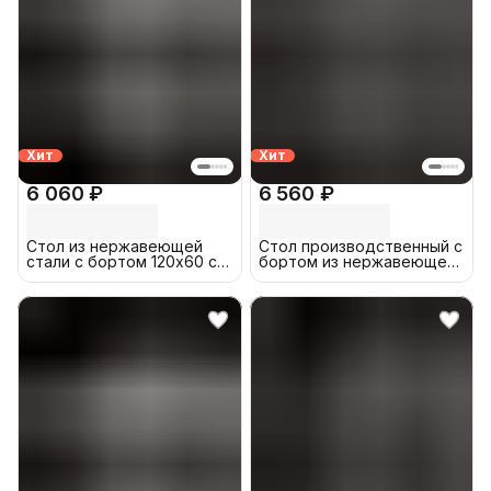
Хит
Хит
6 060 ₽
6 560 ₽
Стол из нержавеющей
Стол производственный с
стали с бортом 120х60 см
бортом из нержавеющей
металлический,
стали 120x70см
производственный
разделочный,
упаковочный, из
нержавейки для кафе,
общепита, кухни, дачи