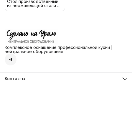
Стол производственный
из нержавеющей стали с
бортом 100x60см
Комплексное оснащение профессиональной кухни |
нейтральное оборудование
Контакты
Адрес
г. Екатеринбург ул. Ангарская д.77 офис 777
Телефон
8 (912) 279-41-72
Режим работы
пн-пт: с 13-00 до 18-00
Эл. почта
steelmarket96@yandex.ru