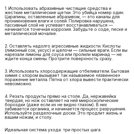
1. Использовать абразивные чистящие средства и
жесткие металлические щетки. Это убийца номер один.
Царапины, оставленные абразивом, — это каналы для
проникновения влаги и солей. Полировка нарушена,
пассивный слой не успевает восстанавливаться —
начинается точечная коррозия. Забудьте о соде, песке и
металлической мочалке.
2. Оставлять надолго агрессивные жидкости. Кислоты
(лимонный сок, уксус) и щелочи — сильные враги. Если вы
нарезали лимоны для соуса или пролили маринад — не
ждите конца смены. Протрите поверхность сразу.
3. Использовать хлорсодержащие отбеливатели. Бытовая
химия с хлором вызывает так называемое «язвенное»
поражение металла. Пятна от хлора вывести практически
невозможно.
4. Резать продукты прямо на столе. Да, нержавейка
твердая, но нож оставляет на ней микроскопические
бороздки (даже если их не видно глазом). В них
забивается органика, и начинается процесс разрушения.
Используйте разделочные доски. Это продлит жизнь и
вашим ножам, и столу.
Идеальная система ухода: три простых шага