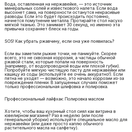
Вода, оставленная на нержавейке, — это источник
минеральных солей и известкового налета. Если вода
высохнет сама, на поверхности останутся некрасивые
разводы. Если это будет происходить постоянно,
начнется помутнение металла. Протирайте стол насухо
мягкой тканью. Это занимает 30 секунд, но именно эта
привычка сохраняет блеск на годы.
SOS! Как убрать ржавчину, если она уже появилась?
Если вы заметили рыжие точки, не паникуйте. Скорее
всего, это не сквозная коррозия, а частицы обычной
ржавой стали, которые попали на поверхность
(например, от водопроводной воды или плохой губки).
Попробуйте мягкую чистящую пасту для нержавейки или
кашицу из соды (используйте ее очень аккуратно!). Если
пятна не уходят — возможно, это начало коррозии из-за
повреждения пленки. В запущенных случаях поможет
только профессиональная шлифовка и полировка.
Профессиональный лайфхак: Полировка маслом
Хотите, чтобы ваш кухонный стол сиял как витрина в
ювелирном магазине? Раз в неделю (или после
генеральной уборки) используйте специальное масло для
нержавейки (или даже просто каплю обычного
растительного масла на салфетку).