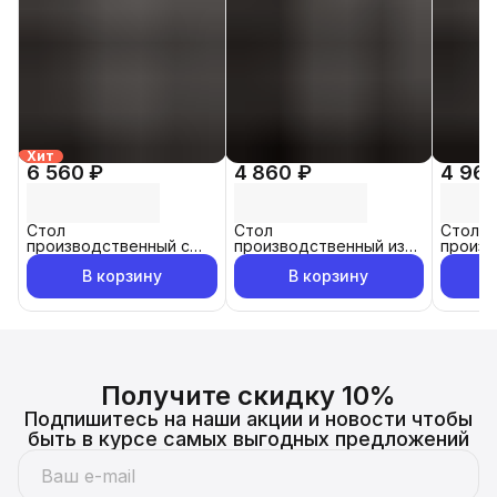
Хит
6 560 ₽
4 860 ₽
4 960
Стол
Стол
Стол
производственный с
производственный из
произв
бортом из
нержавеющей стали с
оцинко
В корзину
В корзину
нержавеющей стали
бортом 60x60 см
80x60 
120x70см
Получите скидку 10%
Подпишитесь на наши акции и новости чтобы
быть в курсе самых выгодных предложений