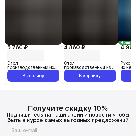
Новинк
5 760 ₽
4 860 ₽
4 990
Стол
Стол
Рукомо
производственный из
производственный из
из нер
нержавеющей стали с
нержавеющей стали с
В корзину
В корзину
бортом 100x60см
бортом 60x60 см
Получите скидку 10%
Подпишитесь на наши акции и новости чтобы
быть в курсе самых выгодных предложений