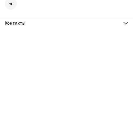
Контакты
Адрес
г. Екатеринбург ул. Ангарская д.77 офис 777
Телефон
8 (912) 279-41-72
Режим работы
пн-пт: с 13-00 до 18-00
Эл. почта
steelmarket96@yandex.ru