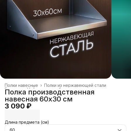
Полки навесные
›
Полки из нержавеющей стали
Главная
›
Нейтральное оборудование
›
Полка производственная
навесная 60х30 см
3 090 ₽
Длина предмета (см)
60