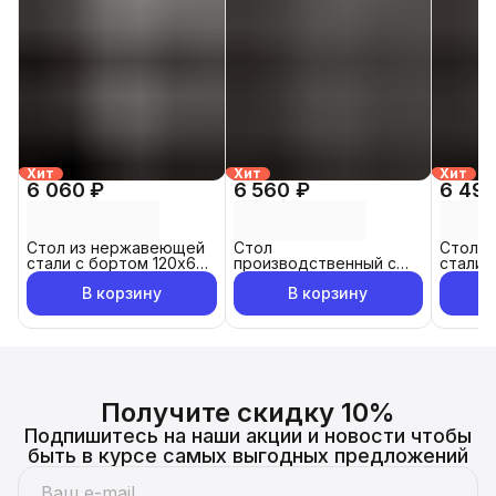
Хит
Хит
Хит
6 060 ₽
6 560 ₽
6 490
Стол из нержавеющей
Стол
Стол и
стали с бортом 120х60
производственный с
стали
см металлический,
бортом из
произв
В корзину
В корзину
производственный
нержавеющей стали
120x70
разделочный,
120x70см
упаковочный, из
нержавейки для кафе,
общепита, кухни, дачи
Получите скидку 10%
Подпишитесь на наши акции и новости чтобы
быть в курсе самых выгодных предложений