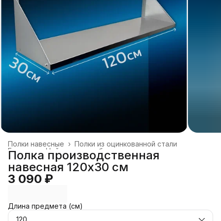
Полки навесные
›
Полки из оцинкованной стали
Главная
›
Нейтральное оборудование
›
Полка производственная
навесная 120х30 см
3 090 ₽
Длина предмета (см)
120