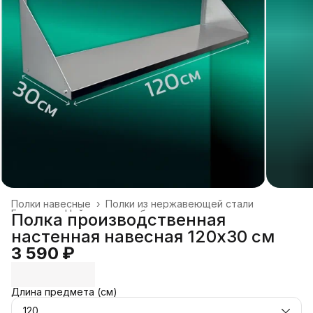
Полки навесные
›
Полки из нержавеющей стали
Главная
›
Нейтральное оборудование
›
Полка производственная
настенная навесная 120х30 см
3 590 ₽
Длина предмета (см)
120