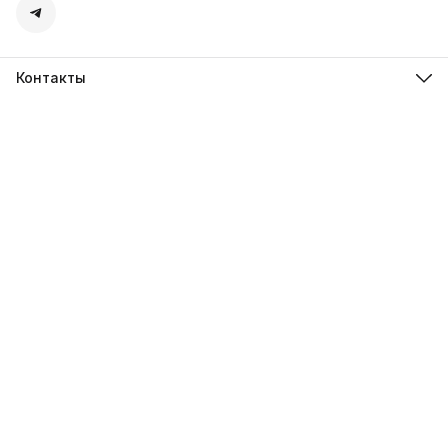
Контакты
Адрес
г. Екатеринбург ул. Ангарская д.77 офис 777
Телефон
8 (912) 279-41-72
Режим работы
пн-пт: с 13-00 до 18-00
Эл. почта
steelmarket96@yandex.ru